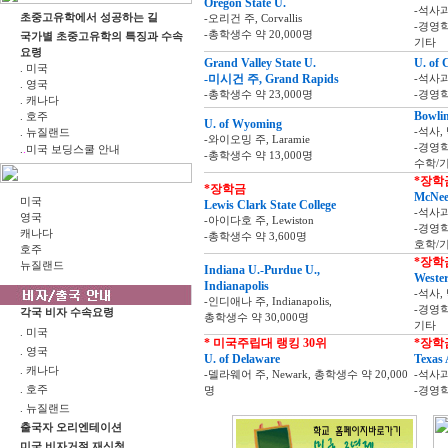
Oregon State U.
-석사
초중고유학에서 성공하는 길
-오리건 주, Corvallis
-경영
-총학생수 약 20,000명
국가별 초중고유학의 특징과 수속
기타
요령
Grand Valley State U.
U. of 
. 미국
-미시건 주, Grand Rapids
-석사
. 영국
-총학생수 약 23,000명
-경영학
. 캐나다
Bowlin
. 호주
U. of Wyoming
-석사,
. 뉴질랜드
-와이오밍 주, Laramie
.
-경영
.
미국 보딩스쿨 안내
-총학생수 약 13,000명
수학/
*장학
*장학금
McNees
미국
Lewis Clark State College
-석사
영국
-아이다호 주, Lewiston
-경영
캐나다
-총학생수 약 3,600명
호학/
호주
*장학
뉴질랜드
Indiana U.-Purdue U.,
Weste
Indianapolis
-석사,
-인디애나 주, Indianapolis,
-경영
각국 비자 수속요령
총학생수 약 30,000명
기타
. 미국
* 미국주립대 랭킹 30위
*장학
. 영국
U. of Delaware
Texas 
. 캐나다
-델라웨어 주, Newark, 총학생수 약 20,000
-석사
. 호주
명
-경영
. 뉴질랜드
출국자 오리엔테이션
미국 비자거절 재신청