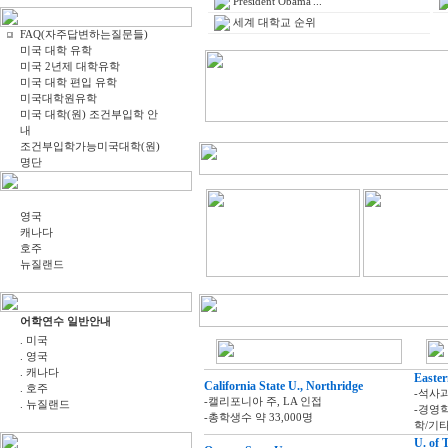
President Obama'...
세계 대학교 순위
FAQ(자주답변하는질문들)
미국 대학 유학
미국 2년제 대학유학
미국 대학 편입 유학
미국대학원유학
미국 대학(원) 조건부입학 안
내
조건부입학가능미국대학(원)
명단
영국
캐나다
호주
뉴질랜드
어학연수 일반안내
. 미국
. 영국
. 캐나다
Easter
California State U., Northridge
. 호주
-석사
-캘리포니아 주, LA 인접
. 뉴질랜드
-경영학
-총학생수 약 33,000명
학/기
U. of 