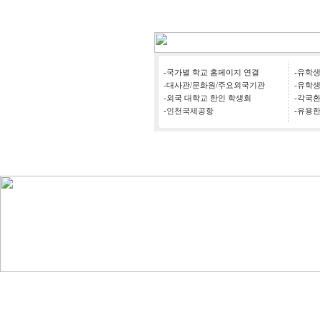
-국가별 학교 홈페이지 연결
-유학
-대사관/문화원/주요외국기관
-유학
-외국 대학교 한인 학생회
-각국
-인천국제공항
-유용