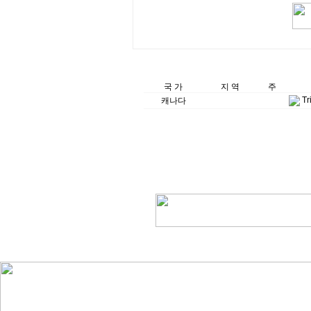
국 가
지 역
주
Tr
캐나다