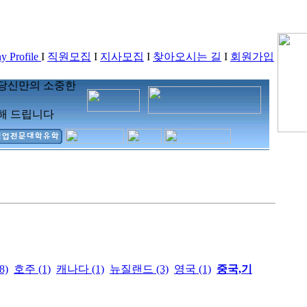
 Profile
I
직원모집
I
지사모집
I
찾아오시는 길
I
회원가입
 당신만의 소중한
해 드립니다
8)
호주 (1)
캐나다 (1)
뉴질랜드 (3)
영국 (1)
중국,기