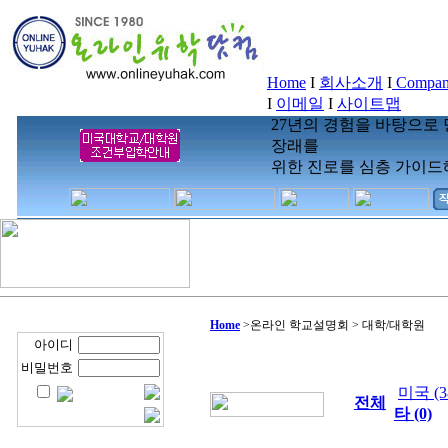
Home
I
회사소개
I
Company
I
이메일
I
사이트맵
27년의 경험을 바탕으로
장래를
위한 진로를 심층 가이드
Home
>
온라인 학교설명회 > 대학/대학원
아이디
비밀번호
미국 (3
전체
타 (0)