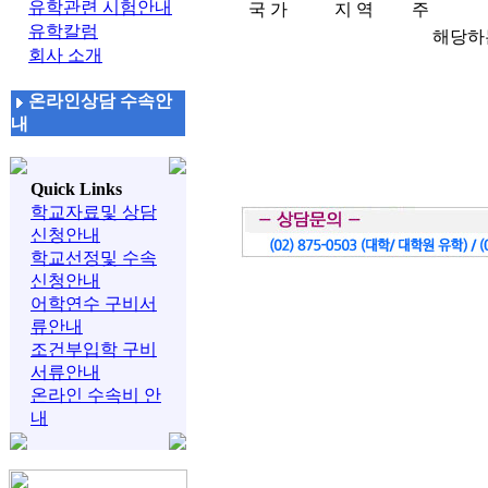
유학관련 시험안내
국 가
지 역
주
유학칼럼
해당하
회사 소개
온라인상담 수속안
내
Quick Links
학교자료및 상담
신청안내
학교선정및 수속
신청안내
어학연수 구비서
류안내
조건부입학 구비
서류안내
온라인 수속비 안
내