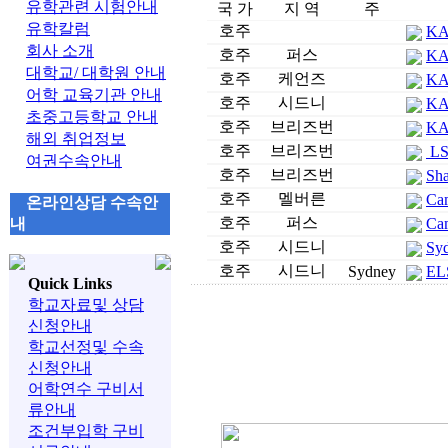
유학관련 시험안내
국 가
지 역
주
유학칼럼
호주
KA
회사 소개
호주
퍼스
KA
대학교/ 대학원 안내
호주
케언즈
KA
어학 교육기관 안내
호주
시드니
KA
초중고등학교 안내
호주
브리즈번
KA
해외 취업정보
호주
브리즈번
LSI
여권수속안내
호주
브리즈번
Sha
호주
멜버른
Cam
온라인상담 수속안
호주
퍼스
내
Cam
호주
시드니
Syd
호주
시드니
Sydney
ELS
Quick Links
학교자료및 상담
신청안내
학교선정및 수속
신청안내
어학연수 구비서
류안내
조건부입학 구비