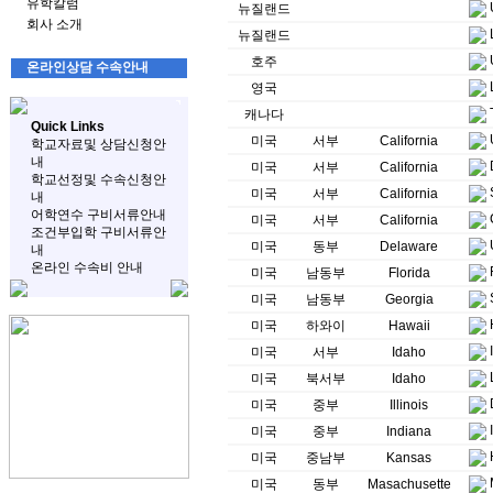
유학칼럼
뉴질랜드
회사 소개
뉴질랜드
호주
온라인상담 수속안내
영국
캐나다
Quick Links
미국
서부
California
학교자료및 상담신청안
내
미국
서부
California
학교선정및 수속신청안
미국
서부
California
내
어학연수 구비서류안내
미국
서부
California
조건부입학 구비서류안
미국
동부
Delaware
내
온라인 수속비 안내
미국
남동부
Florida
미국
남동부
Georgia
미국
하와이
Hawaii
미국
서부
Idaho
미국
북서부
Idaho
미국
중부
Illinois
미국
중부
Indiana
미국
중남부
Kansas
미국
동부
Masachusette