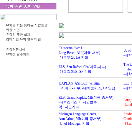
유학을 처음 뜻하는 사람들을
위한 조언
유학의 뜻과 실체
경제적인 유학 연수의 길
California State U.,
유학영문서식
U. o
Long Beach-ALI(미국-서부)
유학생 필수회화
-대학
-대학부설, LA 인접
The L
ELS, San Rafael, CA(미국-서부)
Phil
-대학캠퍼스, SF 인접
-대
KAPLAN-ASPECT, Whittier,
ELS-
CA(미국-서부) -대학캠퍼스, LA 인접
-대학
ELS, Grand Rapids, MI(미국-중서부)
Langua
-대학캠퍼스, 미시간호수
-Lo
약 1시간거리
Michigan Language Center,
Studi
Ann Arbor, MI(미국-중서부)
Camb
-U. of Michigan 인접
-캠