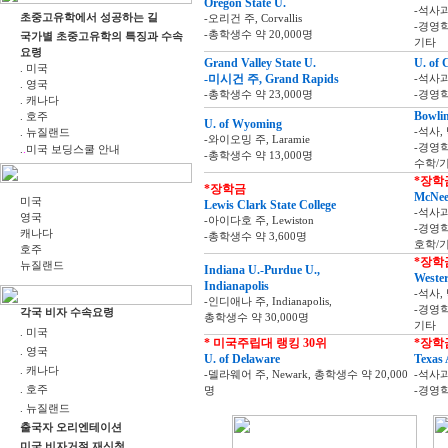
Oregon State U.
-석사
초중고유학에서 성공하는 길
-오리건 주, Corvallis
-경영
-총학생수 약 20,000명
국가별 초중고유학의 특징과 수속
기타
요령
Grand Valley State U.
U. of 
. 미국
-미시건 주, Grand Rapids
-석사
. 영국
-총학생수 약 23,000명
-경영학
. 캐나다
Bowlin
. 호주
U. of Wyoming
-석사,
. 뉴질랜드
-와이오밍 주, Laramie
.
-경영
.
미국 보딩스쿨 안내
-총학생수 약 13,000명
수학/
*장학
*장학금
McNees
미국
Lewis Clark State College
-석사
영국
-아이다호 주, Lewiston
-경영
캐나다
-총학생수 약 3,600명
호학/
호주
*장학
뉴질랜드
Indiana U.-Purdue U.,
Weste
Indianapolis
-석사,
-인디애나 주, Indianapolis,
-경영
각국 비자 수속요령
총학생수 약 30,000명
기타
. 미국
* 미국주립대 랭킹 30위
*장학
. 영국
U. of Delaware
Texas 
. 캐나다
-델라웨어 주, Newark, 총학생수 약 20,000
-석사
. 호주
명
-경영
. 뉴질랜드
출국자 오리엔테이션
미국 비자거절 재신청