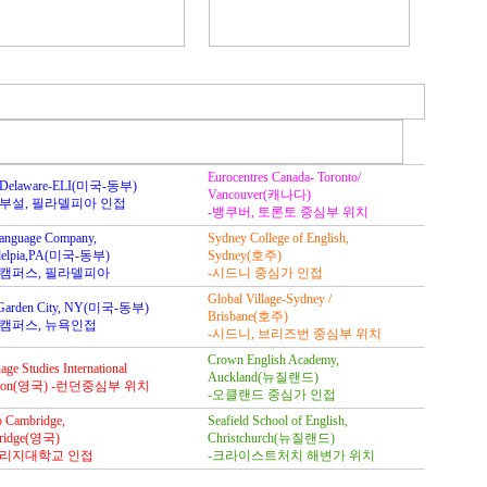
Eurocentres Canada- Toronto/
f Delaware-ELI(미국-동부)
Vancouver(캐나다)
부설, 필라델피아 인접
-뱅쿠버, 토론토 중심부 위치
anguage Company,
Sydney College of English,
adelpia,PA(미국-동부)
Sydney(호주)
학캠퍼스, 필라델피아
-시드니 중심가 인접
Global Village-Sydney /
Garden City, NY(미국-동부)
Brisbane(호주)
캠퍼스, 뉴욕인접
-시드니, 브리즈번 중심부 위치
Crown English Academy,
ge Studies International
Auckland(뉴질랜드)
ndon(영국) -런던중심부 위치
-오클랜드 중심가 인접
o Cambridge,
Seafield School of English,
ridge(영국)
Christchurch(뉴질랜드)
브리지대학교 인접
-크라이스트처치 해변가 위치