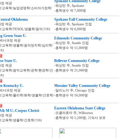
Spokane Community College
과정 제공
-워싱턴 주, Spokane
학/교육학/농업경영학/소비자가정학/
-총학생수 약 7,000명
Central Oklahoma
Spokane Fall Community College
과정 제공
-워싱턴 주, Spokane 인접
/교육학/TESOL/생물학/음악/기타
-총학생수 약 6,000명
g Green State U.
Edmonds Community College
 박사과정 제공
-워싱턴 주, Seattle 인접
학/교육학/생물학/음악정치학/심리학/
-총학생수 약 11,000명
기타
금
e State U.
Bellevue Community College
과정 제공
-워싱턴 주, Seattle 인접
학/교육학/음악교육학/공학/환경학/간
-총학생수 약 21,000명
기타
금
rn Kentucky U.
Moraine Valley Community College
 박사과정 제공
-일리노이 주, Chicago 인접
학/교육학/물리학/화학/생물학/간호학/
-총학생수 약 16,000명
금
Eastern Oklahoma State College
A& M U.-Corpus Christi
-오클라호마 주, Wilburton
과정 제공
-총학생수 약 1,200명, 기숙사 보유
학/교육학/생물학/간호학/기타