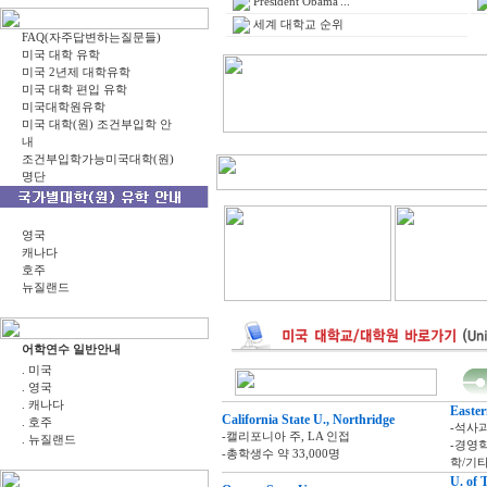
President Obama'...
세계 대학교 순위
FAQ(자주답변하는질문들)
미국 대학 유학
미국 2년제 대학유학
미국 대학 편입 유학
미국대학원유학
미국 대학(원) 조건부입학 안
내
조건부입학가능미국대학(원)
명단
영국
캐나다
호주
뉴질랜드
어학연수 일반안내
. 미국
. 영국
. 캐나다
Easter
California State U., Northridge
. 호주
-석사
-캘리포니아 주, LA 인접
. 뉴질랜드
-경영학
-총학생수 약 33,000명
학/기
U. of 