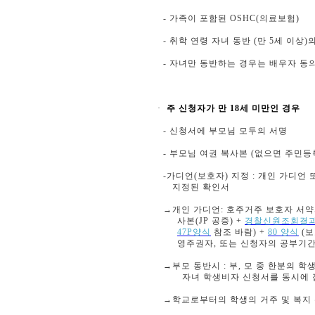
- 가족이 포함된 OSHC(의료보험)
- 취학 연령 자녀 동반 (만 5세 이상)의 경
- 자녀만 동반하는 경우는 배우자 동의
·
주 신청자가 만
18세 미만인 경우
- 신청서에 부모님 모두의 서명
- 부모님 여권 복사본 (없으면 주민등
-가디언(보호자) 지정 : 개인 가디언 
지정된 확인서
→개인 가디언: 호주거주 보호자 서약서
사본(JP 공증) +
경찰신원조회결
47P양식
참조 바람) +
80 양식
(보
영주권자, 또는 신청자의 공부기간
→부모 동반시 : 부, 모 중 한분의 학생
자녀 학생비자 신청서를 동시에 접
→학교로부터의 학생의 거주 및 복지 