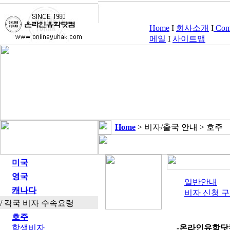
Home
I
회사소개
I
Comp
메일
I
사이트맵
Home
> 비자/출국 안내 > 호주
미국
영국
일반안내
캐나다
비자 신청 
/ 각국 비자 수속요령
호주
학생비자
-온라인유학닷컴