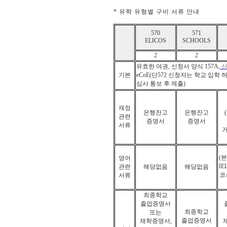
* 유학 유형별 구비 서류 안내
570
571
ELICOS
SCHOOLS
2
2
유효한 여권
, 신청서 양식 157A,
신
기본
eCoE(단572 신청자는 학교 입학 허
심사 통보 후 제출)
재정
은행잔고
은행잔고
관련
증명서
증명서
서류
거
(
영어
IE
관련
해당없음
해당없음
코
서류
최종학교
졸업증명서
최종학교
또는
졸업증명서
재학증명서
,