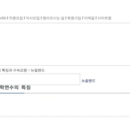
ofile
I
직원모집
I
지사모집
I
찾아오시는 길
I
회원가입
I
이메일
I
사이트맵
 특징과 수속요령 > 뉴질랜드
뉴질랜드