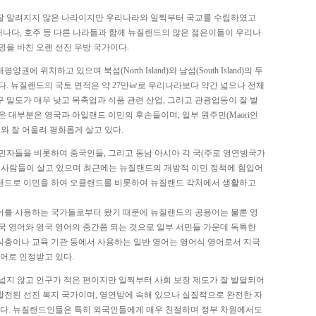
잘 알려지지 않은 나라이지만 우리나라와 일찍부터 국교를 수립하였고
국, 캐나다, 호주 등 다른 나라들과 함께 뉴질랜드의 많은 젊은이들이 우리나
명을 바친 오랜 선진 우방 국가이다.
 위치하고 있으며 북섬(North Island)와 남섬(South Island)의 두
다. 뉴질랜드의 국토 면적은 약 27만㎢로 우리나라보다 약간 넓으나 전체
인구 밀도가 매우 낮고 목축업과 식품 관련 산업, 그리고 관광업등이 잘 발
 대부분은 영국과 아일랜드 이민의 후손들이며, 일부 원주민(Maori인
와 잘 어울려 평화롭게 살고 있다.
민자들을 비롯하여 중국인들, 그리고 동남 아시아 각 국(주로 영연방국가
 사람들이 살고 있으며 최근에는 뉴질랜드의 개방적 이민 정책에 힘입어
랜드로 이민을 하여 오클랜드를 비롯하여 뉴질랜드 각처에서 생활하고
어를 사용하는 국가들로부터 왔기 때문에 뉴질랜드의 공용어는 물론 영
국 영어와 영국 영어의 중간쯤 되는 것으로 일부 서민들 가운데 독특한
층이나 교육 기관 등에서 사용하는 일반 영어는 영어식 영어로서 지극
영어로 인정받고 있다.
넓지 않고 인구가 적은 편이지만 일찍부터 사회 보장 제도가 잘 발달되어
 발전된 선진 복지 국가이며, 영연방에 속해 있으나 실질적으로 완전한 자
있다. 뉴질랜드인들은 특히 외국인들에게 매우 친절하며 정부 차원에서도