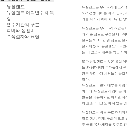
뉴질랜드
뉴질랜드는 우리나라에 그리 
뉴질랜드 어학연수의 특
6·25 전쟁 때에는 미국, 영
징
라를 지키기 위하여 고귀한 생
연수기관의 구분
뉴질랜드는 우리나라와 같은 태평양권에
학비와 생활비
개의 큰 섬으로 구성된 나라이
수속절차와 요령
인구는 약 370만 명 정도로 
달되어 있다. 뉴질랜드의 국민은
들)이 있으나 대부분 백인 사회
또한 뉴질랜드는 많은 유럽 이
들)과 남태평양 국가들에서 온
많은 우리나라 사람들이 뉴질
있다.
뉴질랜드 국민의 대부분이 영
어이다. 뉴질랜드의 영어는 미
발음을 사용하기도 하지만 지식
히 표준적이고 또 매너 있는 
뉴질랜드는 비록 국토 면적이 
있고 정치, 경제, 문화적 으로
주 독립 국가 체제를 갖추고 