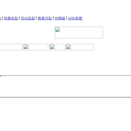
le
I
직원모집
I
지사모집
I
회원가입
I
이메일
I
사이트맵
중한 장래를 위한