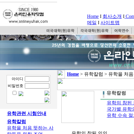
Home
I
회사소개
I
Comp
메일
I
사이트맵
Home
> 유학칼럼 > 유학을 처
아이디
비밀번호
유학의 참된
국가별 유학
유학관련 시험안내
유학 수속 절
유학칼럼
유학을 처음 뜻하는 사
유학의 참된 의의